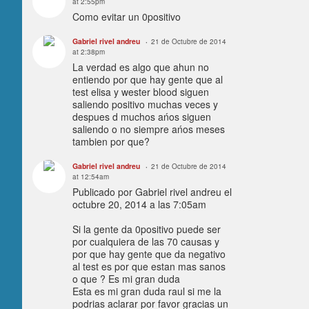
at 2:55pm
Como evitar un 0positivo
Gabriel rivel andreu
21 de Octubre de 2014
at 2:38pm
La verdad es algo que ahun no
entiendo por que hay gente que al
test elisa y wester blood siguen
saliendo positivo muchas veces y
despues d muchos ańos siguen
saliendo o no siempre ańos meses
tambien por que?
Gabriel rivel andreu
21 de Octubre de 2014
at 12:54am
Publicado por Gabriel rivel andreu el
octubre 20, 2014 a las 7:05am
Si la gente da 0positivo puede ser
por cualquiera de las 70 causas y
por que hay gente que da negativo
al test es por que estan mas sanos
o que ? Es mi gran duda
Esta es mi gran duda raul si me la
podrias aclarar por favor gracias un