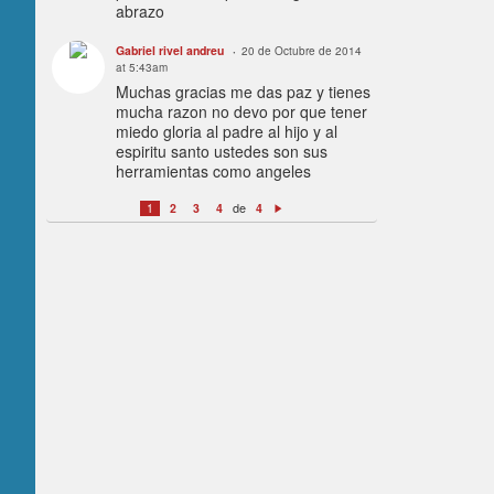
abrazo
Gabriel rivel andreu
20 de Octubre de 2014
at 5:43am
Muchas gracias me das paz y tienes
mucha razon no devo por que tener
miedo gloria al padre al hijo y al
espiritu santo ustedes son sus
herramientas como angeles
de
1
2
3
4
4
Si
g
ui
e
n
te