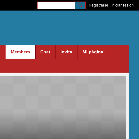
Registrarse
Iniciar sesión
s
Members
Chat
Invita
Mi página