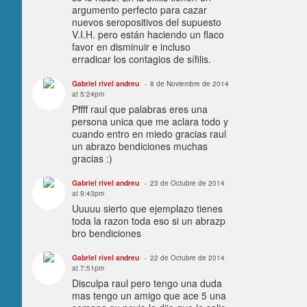
argumento perfecto para cazar
nuevos seropositivos del supuesto
V.I.H. pero están haciendo un flaco
favor en disminuir e incluso
erradicar los contagios de sífilis.
Gabriel rivel andreu
8 de Noviembre de 2014
at 5:24pm
Pffff raul que palabras eres una
persona unica que me aclara todo y
cuando entro en miedo gracias raul
un abrazo bendiciones muchas
gracias :)
Gabriel rivel andreu
23 de Octubre de 2014
at 9:43pm
Uuuuu sierto que ejemplazo tienes
toda la razon toda eso si un abrazp
bro bendiciones
Gabriel rivel andreu
22 de Octubre de 2014
at 7:51pm
Disculpa raul pero tengo una duda
mas tengo un amigo que ace 5 una