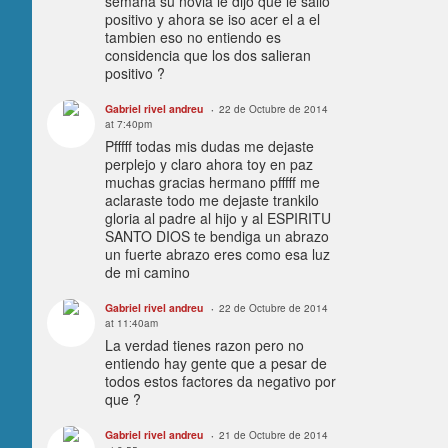
semana su novia le dijo que le salio
positivo y ahora se iso acer el a el
tambien eso no entiendo es
considencia que los dos salieran
positivo ?
Gabriel rivel andreu
22 de Octubre de 2014
at 7:40pm
Pfffff todas mis dudas me dejaste
perplejo y claro ahora toy en paz
muchas gracias hermano pfffff me
aclaraste todo me dejaste trankilo
gloria al padre al hijo y al ESPIRITU
SANTO DIOS te bendiga un abrazo
un fuerte abrazo eres como esa luz
de mi camino
Gabriel rivel andreu
22 de Octubre de 2014
at 11:40am
La verdad tienes razon pero no
entiendo hay gente que a pesar de
todos estos factores da negativo por
que ?
Gabriel rivel andreu
21 de Octubre de 2014