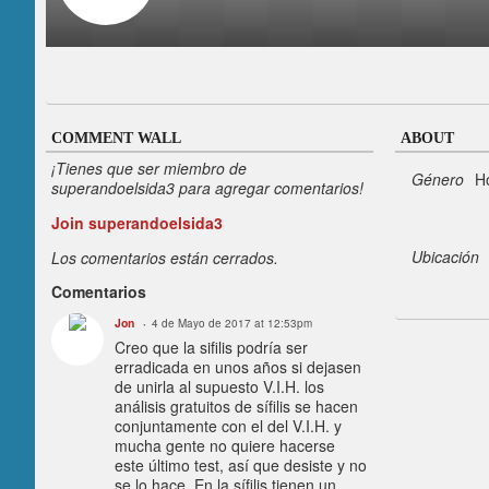
COMMENT WALL
ABOUT
¡Tienes que ser miembro de
Género
H
superandoelsida3 para agregar comentarios!
Join superandoelsida3
Ubicación
Los comentarios están cerrados.
Comentarios
Jon
4 de Mayo de 2017 at 12:53pm
Creo que la sifilis podría ser
erradicada en unos años si dejasen
de unirla al supuesto V.I.H. los
análisis gratuitos de sífilis se hacen
conjuntamente con el del V.I.H. y
mucha gente no quiere hacerse
este último test, así que desiste y no
se lo hace. En la sífilis tienen un