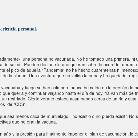
eriencia personal.
tunadamente- una persona no vacunada. No he tomado una primera, ni 
a de salud .Pueden decirme lo que quieran sobre lo ocurrido durante l
rante el pico de aquella “Pandemia” no he hecho cuarentenas ni menos
alí de la ciudad. Una aventura que ha valido la pena y ha quedado regis
vacunaba y luego se han calmado, nunca he caído en la presión de no p
o que queria y continuar viajando hasta el día de hoy. Ya van más de 
a un resfriado. Cierto verano estaba acampando cerca de un rio y cuand
ragos de “CDS”.
que sea menos caca de murciélago - no existio o no pueda exisitr. No s
ectivas que no eran la vacuna.
año y la presión para finalmente imponer el plan de vacunación, lo c