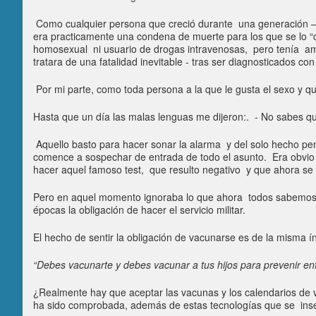
Como cualquier persona que creció durante una generación – e
era practicamente una condena de muerte para los que se lo “
homosexual ni usuario de drogas intravenosas, pero tenía amigo
tratara de una fatalidad inevitable - tras ser diagnosticados c
Por mi parte, como toda persona a la que le gusta el sexo y qu
Hasta que un día las malas lenguas me dijeron:. - No sabes qu
Aquello basto para hacer sonar la alarma y del solo hecho pen
comence a sospechar de entrada de todo el asunto. Era obvio 
hacer aquel famoso test, que resulto negativo y que ahora se 
Pero en aquel momento ignoraba lo que ahora todos sabemos, y
épocas la obligación de hacer el servicio militar.
El hecho de sentir la obligación de vacunarse es de la misma ín
“Debes vacunarte y debes vacunar a tus hijos para prevenir e
¿Realmente hay que aceptar las vacunas y los calendarios de v
ha sido comprobada, además de estas tecnologías que se inse