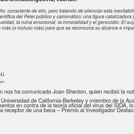
 consciente de ello, pero tratando de silenciar esta inevitabi
entífica del Peter público y carismático; una figura catalizadora 
ueldad, la ruina emocional, la inmoralidad y el genocidio. El s
s más (o incluso más) para que se reconozca su alcance e impa
RG
8pm
ún nos ha comunicado Joan Shenton, quien recibió la not
 Universidad de California-Berkeley y miembro de la Aca
os en contra de la teoría oficial del virus del SIDA, lo
ra receptor de una beca – Premio al Investigador Destac