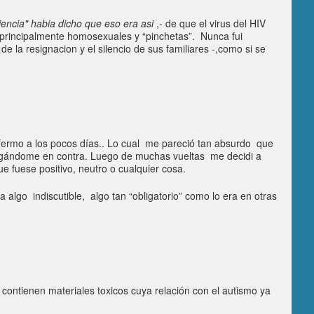
iencia" habia dicho que eso era asi
,- de que el virus del HIV
 principalmente homosexuales y “pinchetas”. Nunca fui
la resignacion y el silencio de sus familiares -,como si se
nfermo a los pocos días.. Lo cual me pareció tan absurdo que
jugándome en contra. Luego de muchas vueltas me decidi a
e fuese positivo, neutro o cualquier cosa.
a algo indiscutible, algo tan “obligatorio” como lo era en otras
contienen materiales toxicos cuya relación con el autismo ya