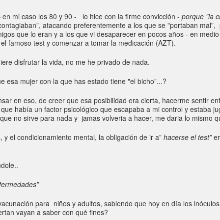
n mi caso los 80 y 90 - lo hice con la firme convicción -
porque "la c
contagiaban”, atacando preferentemente a los que se "portaban mal”,
s que lo eran y a los que vi desaparecer en pocos años - en medio de 
on el famoso test y comenzar a tomar la medicación (AZT).
iere disfrutar la vida, no me he privado de nada.
e esa mujer con la que has estado tiene "el bicho”...?
sar en eso, de creer que esa posibilidad era cierta, hacerme sentir e
que había un factor psicológico que escapaba a mi control y estaba 
que no sirve para nada y jamas volveria a hacer, me daria lo mismo qu
 el condicionamiento mental, la obligación de ir a”
hacerse el test”
er
dole..
nfermedades”
acunación para niños y adultos, sabiendo que hoy en día los inóculos 
rtan vayan a saber con qué fines?