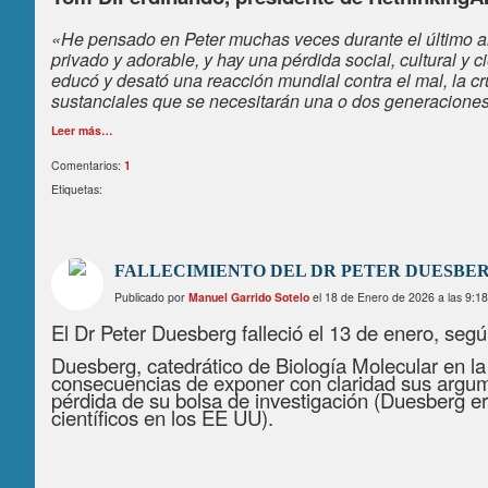
«He pensado en Peter muchas veces durante el último año,
privado y adorable, y hay una pérdida social, cultural y ci
educó y desató una reacción mundial contra el mal, la cr
sustanciales que se necesitarán una o dos generacione
Leer más…
Comentarios:
1
Etiquetas:
FALLECIMIENTO DEL DR PETER DUESBE
Publicado por
Manuel Garrido Sotelo
el 18 de Enero de 2026 a las 9:1
El Dr Peter Duesberg falleció el 13 de enero, seg
Duesberg, catedrático de Biología Molecular en la
consecuencias de exponer con claridad sus argument
pérdida de su bolsa de investigación (Duesberg e
científicos en los EE UU).