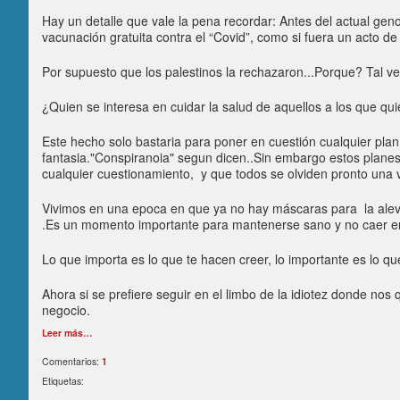
Hay un detalle que vale la pena recordar: Antes del actual geno
vacunación gratuita contra el “Covid”, como si fuera un acto de
Por supuesto que los palestinos la rechazaron...Porque? Tal v
¿Quien se interesa en cuidar la salud de aquellos a los que qu
Este hecho solo bastaria para poner en cuestión cualquier pla
fantasia."Conspiranoia" segun dicen..Sin embargo estos plane
cualquier cuestionamiento, y que todos se olviden pronto una 
Vivimos en una epoca en que ya no hay máscaras para la alevos
.Es un momento importante para mantenerse sano y no caer en l
Lo que importa es lo que te hacen creer, lo importante es lo que
Ahora si se prefiere seguir en el limbo de la idiotez donde no
negocio.
Leer más…
Comentarios:
1
Etiquetas: