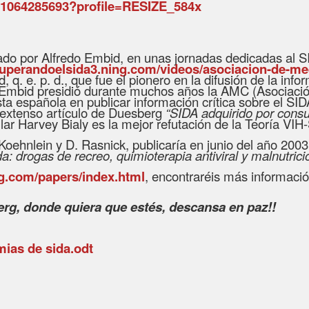
ado por Alfredo Embid, en unas jornadas dedicadas al S
/superandoelsida3.ning.com/videos/asociacion-de-me
 q. e. p. d., que fue el pionero en la difusión de la inf
. Embid presidió durante muchos años la AMC (Asociaci
ista española en publicar información crítica sobre el S
l extenso artículo de Duesberg
“SIDA adquirido por consu
ar Harvey Bialy es la mejor refutación de la Teoría VIH
Koehnlein y D. Rasnick,
publicaría en
junio d
el año 2003
a: drogas de recreo, quimioterapia antiviral y malnutric
g.com/papers/index.html
, encontraréis más informació
rg, donde quiera que estés, descansa en paz!!
mias de sida.odt