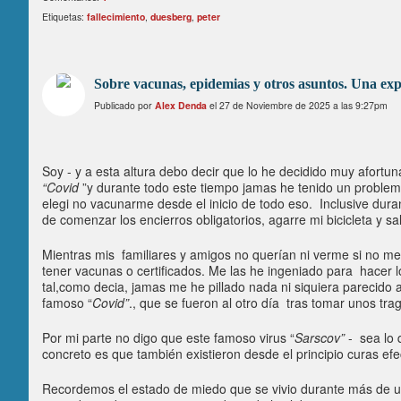
Etiquetas:
fallecimiento
,
duesberg
,
peter
Sobre vacunas, epidemias y otros asuntos. Una exp
Publicado por
Alex Denda
el 27 de Noviembre de 2025 a las 9:27pm
Soy - y a esta altura debo decir que lo he decidido muy afor
“Covid
”y durante todo este tiempo jamas he tenido un problem
elegi no vacunarme desde el inicio de todo eso. Inclusive du
de comenzar los encierros obligatorios, agarre mi bicicleta y s
Mientras mis familiares y amigos no querían ni verme si no me 
tener vacunas o certificados. Me las he ingeniado para hacer l
tal,como decia, jamas me he pillado nada ni siquiera parecido 
famoso “
Covid”
., que se fueron al otro día tras tomar unos t
Por mi parte no digo que este famoso virus “
Sarscov”
- sea lo 
concreto es que también existieron desde el principio curas ef
Recordemos el estado de miedo que se vivio durante más de un 