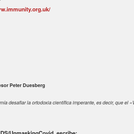
ww.immunity.org.uk/
fesor Peter Duesberg
emía desafiar la ortodoxia científica imperante, es decir, que el 
IDS/UnmaskingCovid, escribe: