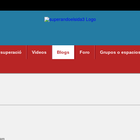
 superació
Videos
Blogs
Foro
Grupos o espacio
1pm