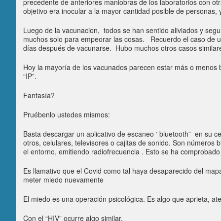
precedente de anteriores maniobras de los laboratorios con o
objetivo era inocular a la mayor cantidad posible de personas
Luego de la vacunacion, todos se han sentido aliviados y seg
muchos solo para empeorar las cosas. Recuerdo el caso de un c
días después de vacunarse. Hubo muchos otros casos similares
Hoy la mayoría de los vacunados parecen estar más o menos b
“IP”.
Fantasía?
Pruébenlo ustedes mismos:
Basta descargar un aplicativo de escaneo ‘ bluetooth” en su ce
otros, celulares, televisores o cajitas de sonido. Son números 
el entorno, emitiendo radiofrecuencia . Esto se ha comprob
Es llamativo que el Covid como tal haya desaparecido del mapa
meter miedo nuevamente
El miedo es una operación psicológica. Es algo que aprieta, ate
Con el “HIV” ocurre algo similar.