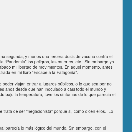
una segunda, y menos una tercera dosis de vacuna contra el
a “Pandemia” los peligros, las muertes, etc. Sin embargo yo
cabado mi libertad de movimientos. En aquel momento, antes
trada en mi libro “Escape a la Patagonia”.
oder viajar, entrar a lugares públicos, o lo que sea por no
tres anõs desde que han inoculado a casi todo el mundo y
o bajo la temperatura, tuve los síntomas de lo que parecía el
e trata de ser "negacionista" porque si, como dicen ellos. Lo
ual parecía lo más lógico del mundo. Sin embargo, con el