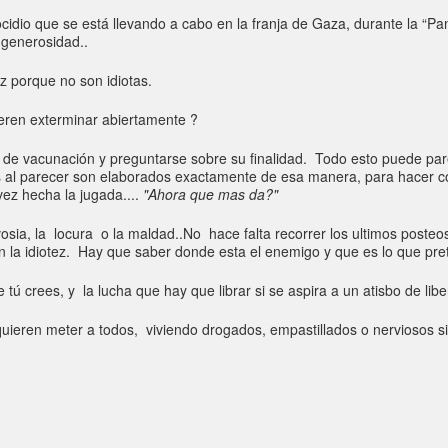
cidio que se está llevando a cabo en la franja de Gaza, durante la “Pand
 generosidad..
ez porque no son idiotas.
ieren exterminar abiertamente ?
n de vacunación y preguntarse sobre su finalidad. Todo esto puede par
s al parecer son elaborados exactamente de esa manera, para hacer co
vez hecha la jugada....
"Ahora que mas da?"
ia, la locura o la maldad..No hace falta recorrer los ultimos posteo
a idiotez. Hay que saber donde esta el enemigo y que es lo que prete
 tú crees, y la lucha que hay que librar si se aspira a un atisbo de li
s quieren meter a todos, viviendo drogados, empastillados o nerviosos s