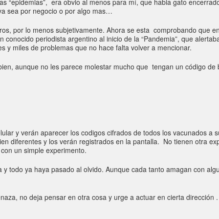
tras “epidemias”, era obvio al menos para mí, que habia gato encerra
, ya sea por negocio o por algo mas…
uros, por lo menos subjetivamente. Ahora se esta comprobando que en
onocido periodista argentino al inicio de la “Pandemia”, que alertaba 
 y miles de problemas que no hace falta volver a mencionar.
ien, aunque no les parece molestar mucho que tengan un código de 
lular y verán aparecer los codigos cifrados de todos los vacunados a 
bien diferentes y los verán registrados en la pantalla. No tienen otra
ado con un simple experimento.
 y todo ya haya pasado al olvido. Aunque cada tanto amagan con algun
naza, no deja pensar en otra cosa y urge a actuar en cierta dirección .