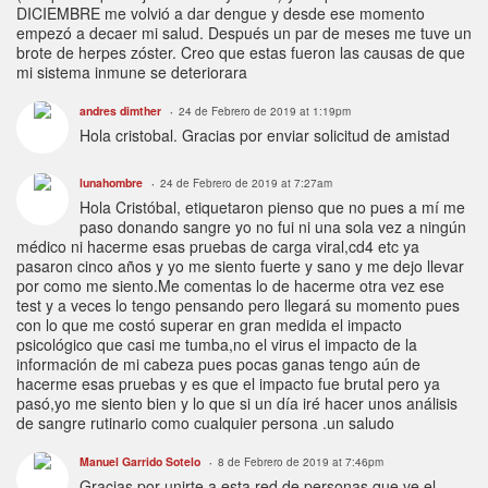
DICIEMBRE me volvió a dar dengue y desde ese momento
empezó a decaer mi salud. Después un par de meses me tuve un
brote de herpes zóster. Creo que estas fueron las causas de que
mi sistema inmune se deteriorara
andres dimther
24 de Febrero de 2019 at 1:19pm
Hola cristobal. Gracias por enviar solicitud de amistad
lunahombre
24 de Febrero de 2019 at 7:27am
Hola Cristóbal, etiquetaron pienso que no pues a mí me
paso donando sangre yo no fui ni una sola vez a ningún
médico ni hacerme esas pruebas de carga viral,cd4 etc ya
pasaron cinco años y yo me siento fuerte y sano y me dejo llevar
por como me siento.Me comentas lo de hacerme otra vez ese
test y a veces lo tengo pensando pero llegará su momento pues
con lo que me costó superar en gran medida el impacto
psicológico que casi me tumba,no el virus el impacto de la
información de mi cabeza pues pocas ganas tengo aún de
hacerme esas pruebas y es que el impacto fue brutal pero ya
pasó,yo me siento bien y lo que si un día iré hacer unos análisis
de sangre rutinario como cualquier persona .un saludo
Manuel Garrido Sotelo
8 de Febrero de 2019 at 7:46pm
Gracias por unirte a esta red de personas que ve el