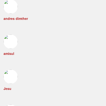
andres dimther
amisul
Jesu