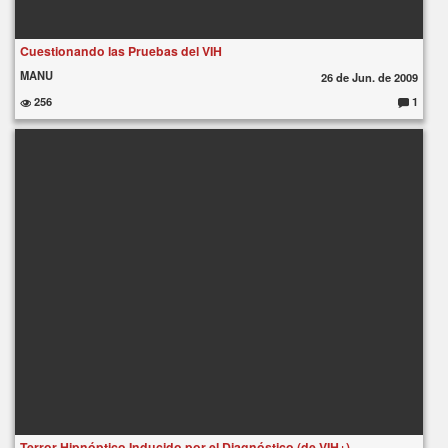
Cuestionando las Pruebas del VIH
MANU
26 de Jun. de 2009
256
1
C
o
m
e
nt
ar
io
s:
Terror Hipnóptico Inducido por el Diagnóstico (de VIH+)