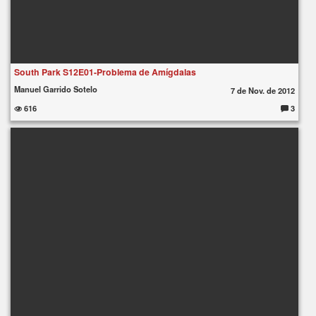
South Park S12E01-Problema de Amígdalas
Manuel Garrido Sotelo
7 de Nov. de 2012
616
3
C
o
m
e
nt
ar
io
s: