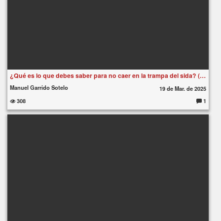
¿Qué es lo que debes saber para no caer en la trampa del sida? (fragmento de la charla sobre el test de VIH)
Manuel Garrido Sotelo
19 de Mar. de 2025
308
1
C
o
m
e
nt
ar
io
s: