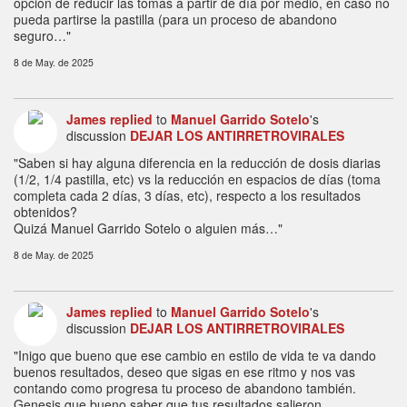
opción de reducir las tomas a partir de día por medio, en caso no
pueda partirse la pastilla (para un proceso de abandono
seguro…"
8 de May. de 2025
James
replied
to
Manuel Garrido Sotelo
's
discussion
DEJAR LOS ANTIRRETROVIRALES
"Saben si hay alguna diferencia en la reducción de dosis diarias
(1/2, 1/4 pastilla, etc) vs la reducción en espacios de días (toma
completa cada 2 días, 3 días, etc), respecto a los resultados
obtenidos?
Quizá Manuel Garrido Sotelo o alguien más…"
8 de May. de 2025
James
replied
to
Manuel Garrido Sotelo
's
discussion
DEJAR LOS ANTIRRETROVIRALES
"Inigo que bueno que ese cambio en estilo de vida te va dando
buenos resultados, deseo que sigas en ese ritmo y nos vas
contando como progresa tu proceso de abandono también.
Genesis que bueno saber que tus resultados salieron