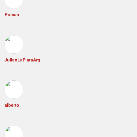
Roman
JulianLaPlataArg
alberto