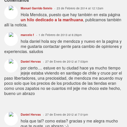
Comentarios
Manuel Garrido Sotelo
23 de Febrero de 2014 at 12:12am
Hola Mendoza, puesto que hay también en esta página
un hilo dedicado a la marihuana
, publicamos también
allí la noticia.
marcelo f
1 de Febrero de 2013 at 6:26pm
hola daniel
hola soy de mendoza y nuevo en la pagina y
me gustaria contactar gente para cambio de opiniones y
experiencias. saludos
Daniel Hervas
27 de Enero de 2012 at 7:03pm
por cierto.... estuve en tu ciudad hace ya mucho tiempo
jejeje estaba viviendo en santiago de chile y cruce por el
paso libertadores, una preciosidad, de mendoza me acuerdo muy
poco solo que los precios de los productos de las tiendas eran
como unos zapatos no se cuantos mil jejje me choco este hecho,
bueno un abrazo
Daniel Hervas
27 de Enero de 2012 at 7:01pm
hola que tal? como estas? gracias y me alegra mucho
que te guste, un abrazo :-)