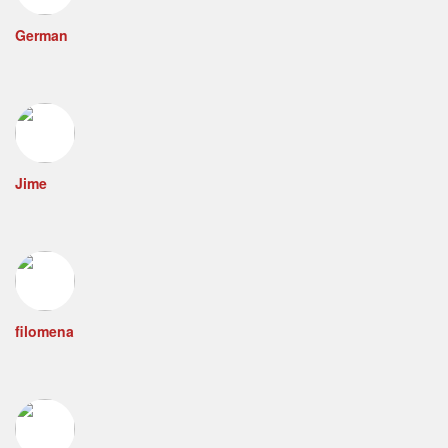
German
Jime
filomena