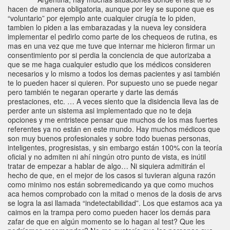
hacen de manera obligatoria, aunque por ley se supone que es
“voluntario” por ejemplo ante cualquier cirugía te lo piden,
tambien lo piden a las embarazadas y la nueva ley considera
implementar el pedirlo como parte de los chequeos de rutina, es
mas en una vez que me tuve que internar me hicieron firmar un
consentimiento por si perdia la conciencia de que autorizaba a
que se me haga cualquier estudio que los médicos consideren
necesarios y lo mismo a todos los demas pacientes y asi también
te lo pueden hacer si quieren. Por supuesto uno se puede negar
pero también te negaran operarte y darte las demás
prestaciones, etc. … A veces siento que la disidencia lleva las de
perder ante un sistema asi implementado que no te deja
opciones y me entristece pensar que muchos de los mas fuertes
referentes ya no están en este mundo. Hay muchos médicos que
son muy buenos profesionales y sobre todo buenas personas,
inteligentes, progresistas, y sin embargo están 100% con la teoría
oficial y no admiten ni ahí ningún otro punto de vista, es inútil
tratar de empezar a hablar de algo… Ni siquiera admitirán el
hecho de que, en el mejor de los casos si tuvieran alguna razón
como minimo nos están sobremedicando ya que como muchos
aca hemos comprobado con la mitad o menos de la dosis de arvs
se logra la asi llamada “indetectabilidad”. Los que estamos aca ya
caimos en la trampa pero como pueden hacer los demás para
zafar de que en algún momento se lo hagan al test? Que les