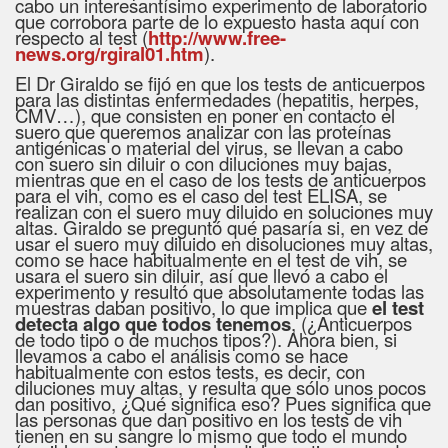
cabo un interesantísimo experimento de laboratorio
que corrobora parte de lo expuesto hasta aquí con
respecto al test (
http://www.free-
news.org/rgiral01.htm
).
El Dr Giraldo se fijó en que los tests de anticuerpos
para las distintas enfermedades (hepatitis, herpes,
CMV…), que consisten en poner en contacto el
suero que queremos analizar con las proteínas
antigénicas o material del virus, se llevan a cabo
con suero sin diluir o con diluciones muy bajas,
mientras que en el caso de los tests de anticuerpos
para el vih, como es el caso del test ELISA, se
realizan con el suero muy diluido en soluciones muy
altas. Giraldo se preguntó qué pasaría si, en vez de
usar el suero muy diluido en disoluciones muy altas,
como se hace habitualmente en el test de vih, se
usara el suero sin diluir, así que llevó a cabo el
experimento y resultó que absolutamente todas las
muestras daban positivo, lo que implica que
el test
detecta algo que todos tenemos
, (¿Anticuerpos
de todo tipo o de muchos tipos?). Ahora bien, si
llevamos a cabo el análisis como se hace
habitualmente con estos tests, es decir, con
diluciones muy altas, y resulta que sólo unos pocos
dan positivo, ¿Qué significa eso? Pues significa que
las personas que dan positivo en los tests de vih
tienen en su sangre lo mismo que todo el mundo