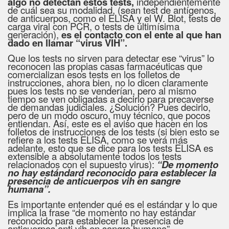
algo no detectan estos tests,
independientemente
de cuál sea su modalidad, (sean test de antígenos,
de anticuerpos, como el ELISA y el W. Blot, tests de
carga viral con PCR, o tests de últimísima
generación),
es el contacto con el ente al que han
dado en llamar “virus VIH”.
Que los tests no sirven para detectar ese “virus” lo
reconocen las propias casas farmacéuticas que
comercializan esos tests en los folletos de
instrucciones, ahora bien, no lo dicen claramente
pues los tests no se venderían, pero al mismo
tiempo se ven obligadas a decirlo para precaverse
de demandas judiciales. ¿Solución? Pues decirlo,
pero de un modo oscuro, muy técnico, que pocos
entiendan. Así, este es el aviso que hacen en los
folletos de instrucciones de los tests (si bien esto se
refiere a los tests ELISA, como se verá más
adelante, esto que se dice para los tests ELISA es
extensible a absolutamente todos los tests
relacionados con el supuesto virus):
“De momento
no hay estándard reconocido para establecer la
presencia de anticuerpos vih en sangre
humana”.
Es importante entender qué es el estándar y lo que
implica la frase “de momento no hay estándar
reconocido para establecer la presencia de
anticuerpos anti vih en sangre humana”.