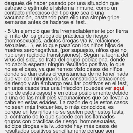
después de haber pasado por una situación que
estrese o estimule el sistema inmune, como un
contacto infeccioso del tipo que sea o una
vacunación, bastando para ello una simple gripe
semanas antes de hacerse el test.
- 5 Un ejemplo que tira irremediablemente por tierra
el mito de los grupos de prácticas de riesgo
(homosexuales, adictos drogas vía iv, relaciones
sexuales…), es lo que pasa con los niños hijos de
madres seronegativas, (por supuesto, niños que no
hubieran recibido transfusiones). Según la teoría del
virus del sida, se trata del grupo poblacional donde
no cabría esperar ningún resultado positivo, lo que
no es el caso, ya que hemos visto casos de niños
donde se dan estas circunstancias de no tener nada
que ver con ninguna de las consabidas situaciones
de riesgo y sin embargo resultar positivos en el test,
en unos casos tras una infección (puedes ver
aquí
uno de estos casos) y en otros posiblemente debido
a una de las múltiples vacunaciones que se llevan a
cabo en estas edades. La razón de que estos casos
no sean más frecuentes, o más conocidos, es
porque en los niños no se suelen pedir estos tests,
al contrario de lo que sucede con los llamados
grupos con prácticas de riesgo, homosexuales,
adictos drogas vía iv...donde hay más casos de
resultados positivos sencillamente porque son