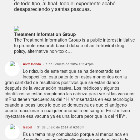
de todo tipo, al final, todo el expediente acabó
desapareciendo y santas pascuas.
Treatment Information Group
The Treatment Information Group is a public interest initiative
to promote research-based debate of antiretroviral drug
policy, alternative non-toxic…
Alex Denda
1 de Febrero de 2024 at 3:47pm
Lo ridiculo de este test que se ha demostrado ser
inespecífico, está patente en estos momentos con la
gran cantidad de resultados positivos que se están dando
después de la vacunación masiva. Los médicos y algunos
científicos se están rompiendo las cabeza para ver si las vacunas
mRna tienen "secuencias del " HIV" insertadas en esa tecnología,
cuando a todas luces lo que se demuestra es que el antígeno
puede reaccionar a cualquier anomalía en sangre. En si mismo
inyectarse esa vacuna ya es una locura peor que la del "HIV".
Isabel
31 de Enero de 2024 at 6:06pm
Es un tema muy complicado porque al menos aca en
Argentina, hay muchas situaciones donde el test te lo