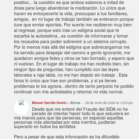
positivo... la cuestión es que ambos estamos a mitad de
dosis para luego abandonar la medicación. Lo único que
hacen es entorpecerte la vida, preocupan a tus familiares,
amigos, en mi lugar de trabajo también se enteraron porque
tuve que enviar epicrisis. Por suerte me recibieron muy bien
al regresar, porque esto trae un estigma social que te
escarba la autoestima...es cuestión de informarse y tomar
los recaudos para poder sobrevivir a un sistema corrupto.
Por lo menos más allá del estigma que sobrecargamos me
ha servido para despejar del camino a gente ignorante, me
quedaron amigos fieles y otros se han borrado, y espero que
ni vuelvan. En el lugar de trabajo me han recibido bien, sin
ningún tipo de preguntas, han cumplido con las leyes
laborales a raja tabla, no me han dejado sin trabajo . Esta
farsa lo único que trae son problemas, y si ya tienes
problemas te los agrava...dentro de tanto perjuicio he podido
continuar con mis actividades y retomar mi vida normal.
Manuel Garrido Sotelo
> Atenas
28 de Junio de 2024 at 10:21pm
Desde que me enteré del Fraude del SIDA no he
parado de intentar hacer todo lo que estuviera en
mis manos para que las personas, en especial aquellas
personas más afectadas por esta mentira, pudieran
superarlo en todos los sentidos.
Pero a pesar de que esta información se ha difundido