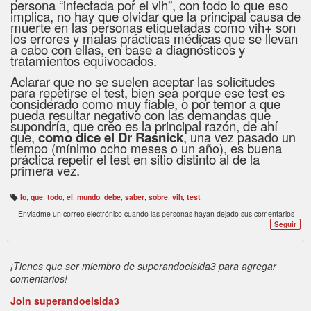
persona “infectada por el vih”, con todo lo que eso
implica, no hay que olvidar que la principal causa de
muerte en las personas etiquetadas como vih+ son
los errores y malas prácticas médicas que se llevan
a cabo con ellas, en base a diagnósticos y
tratamientos equivocados.
Aclarar que no se suelen aceptar las solicitudes
para repetirse el test, bien sea porque ese test es
considerado como muy fiable, o por temor a que
pueda resultar negativo con las demandas que
supondría, que creo es la principal razón, de ahí
que,
como dice el Dr Rasnick
,
una vez pasado un
tiempo (mínimo ocho meses o un año),
es buena
práctica repetir el test en sitio distinto al de la
primera vez.
lo
,
que
,
todo
,
el
,
mundo
,
debe
,
saber
,
sobre
,
vih
,
test
Et
iq
Enviadme un correo electrónico cuando las personas hayan dejado sus comentarios –
u
Seguir
et
a
s:
¡Tienes que ser miembro de superandoelsida3 para agregar
comentarios!
Join superandoelsida3