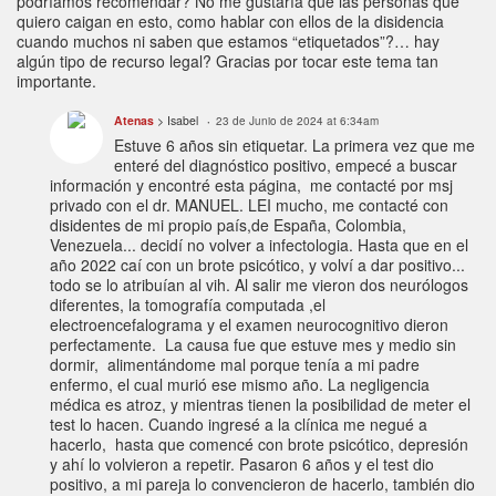
podríamos recomendar? No me gustaría que las personas que
quiero caigan en esto, como hablar con ellos de la disidencia
cuando muchos ni saben que estamos “etiquetados”?… hay
algún tipo de recurso legal? Gracias por tocar este tema tan
importante.
Atenas
> Isabel
23 de Junio de 2024 at 6:34am
Estuve 6 años sin etiquetar. La primera vez que me
enteré del diagnóstico positivo, empecé a buscar
información y encontré esta página, me contacté por msj
privado con el dr. MANUEL. LEI mucho, me contacté con
disidentes de mi propio país,de España, Colombia,
Venezuela... decidí no volver a infectologia. Hasta que en el
año 2022 caí con un brote psicótico, y volví a dar positivo...
todo se lo atribuían al vih. Al salir me vieron dos neurólogos
diferentes, la tomografía computada ,el
electroencefalograma y el examen neurocognitivo dieron
perfectamente. La causa fue que estuve mes y medio sin
dormir, alimentándome mal porque tenía a mi padre
enfermo, el cual murió ese mismo año. La negligencia
médica es atroz, y mientras tienen la posibilidad de meter el
test lo hacen. Cuando ingresé a la clínica me negué a
hacerlo, hasta que comencé con brote psicótico, depresión
y ahí lo volvieron a repetir. Pasaron 6 años y el test dio
positivo, a mi pareja lo convencieron de hacerlo, también dio