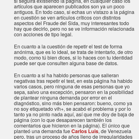
si seguirá existiendo la página, en cualquier caso los
artículos que aparecen publicados son ya un poco
antiguos. En todo caso, si echas un vistazo a la página
en cuestión se ven artículos críticos con distintos
aspectos del Fraude del Sida, muy interesantes todo
hay que decirlo, pero no se ve información relacionada
con acciones de tipo legal.
En cuanto a la cuestión de repetir el test de forma
anónima, que es lo ideal, se trata de intentarlo, de otro
modo, como tú bien dices, si lo haces con tu identidad
puede ser que consulten alguna base de datos.
En cuanto a si ha habido personas que salieran
negativas tras repetir el test, en esta página ha habido
varios casos, pero ninguna de esas personas que yo
sepa, salvo una excepción, pensaron en la posibilidad
de plantear ninguna demanda por error en el
diagnóstico, sino más bien pensaron: bueno, como ya
no soy etiquetado vih+, se acabó el problema y por lo
tanto ya no pinto nada aquí, así que me doy de baja de
página (con lo que desaparecen también los
comentarios que hicieron en la página). El único que
planteó una demanda fue
Carlos Luis
, de Venezuela
pero, tras un proceso de años lleno de irregularidades