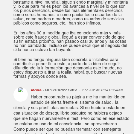
bastante a nivel mundial, sigue siendo marginal y minoritaria
y, lo que para mí es peor, los avances a nivel de lo que son
los puros derechos, desde los más elementales derechos
como seres humanos, o como pacientes o usuarios de la
salud, como padres o madres, como usuarios de servicios
públicos como seguros, etc., han sido ínfimos.
En los años 90 a medida que iba conociendo más y más
sobre este fraude global, llegué a estar convencido de que
su fin estaba próximo, han pasado casi 30 años y las cosas
no han cambiado, incluso se puede decir que el negocio del
sida nunca estuvo tan boyante.
Si bien no tengo ninguna idea concreta o iniciativa para
contribuir a poner fin a esto, a parte de la idea de seguir
difundiendo la información que desmonta este fraude, no
estoy dispuesto a tirar la toalla, habrá que buscar nuevas
formas y apoyos donde sea.
Atenas
> Manuel Garrido Sotelo
7 de Julio de 2024 at 2:44am
Haber encontrado su página me ha mantenido en
estado de alerta frente el sistema de salud, la
ciencia y sus prostitutas corruptas. Si no hubiera estado en
esa situación de desequilibrio psíquico no hubiera dejado
que me hagan nuevamente el test. Pero como en ese estado
no estaba en uso de mi consciencia, se aprovecharon.
Como puede ser que no puedan terminar con semejante