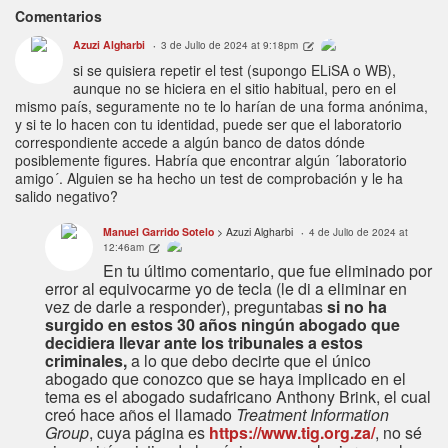
Comentarios
Azuzi Algharbi
3 de Julio de 2024 at 9:18pm
si se quisiera repetir el test (supongo ELiSA o WB),
aunque no se hiciera en el sitio habitual, pero en el
mismo país, seguramente no te lo harían de una forma anónima,
y si te lo hacen con tu identidad, puede ser que el laboratorio
correspondiente accede a algún banco de datos dónde
posiblemente figures. Habría que encontrar algún ´laboratorio
amigo´. Alguien se ha hecho un test de comprobación y le ha
salido negativo?
Manuel Garrido Sotelo
> Azuzi Algharbi
4 de Julio de 2024 at
12:46am
En tu último comentario, que fue eliminado por
error al equivocarme yo de tecla (le di a eliminar en
vez de darle a responder), preguntabas
si no ha
surgido en estos 30 años ningún abogado que
decidiera llevar ante los tribunales a estos
criminales,
a lo que debo decirte que el único
abogado que conozco que se haya implicado en el
tema es el abogado sudafricano Anthony Brink, el cual
creó hace años el llamado
Treatment Information
Group
, cuya página es
https://www.tig.org.za/
, no sé