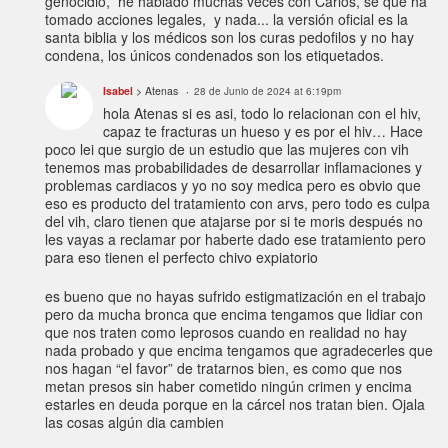
genocidio, he hablado muchas veces con Carlos, se que ha
tomado acciones legales, y nada... la versión oficial es la
santa biblia y los médicos son los curas pedofilos y no hay
condena, los únicos condenados son los etiquetados.
Isabel
> Atenas
28 de Junio de 2024 at 6:19pm
hola Atenas si es asi, todo lo relacionan con el hiv,
capaz te fracturas un hueso y es por el hiv… Hace
poco lei que surgio de un estudio que las mujeres con vih
tenemos mas probabilidades de desarrollar inflamaciones y
problemas cardiacos y yo no soy medica pero es obvio que
eso es producto del tratamiento con arvs, pero todo es culpa
del vih, claro tienen que atajarse por si te moris después no
les vayas a reclamar por haberte dado ese tratamiento pero
para eso tienen el perfecto chivo expiatorio
es bueno que no hayas sufrido estigmatización en el trabajo
pero da mucha bronca que encima tengamos que lidiar con
que nos traten como leprosos cuando en realidad no hay
nada probado y que encima tengamos que agradecerles que
nos hagan “el favor” de tratarnos bien, es como que nos
metan presos sin haber cometido ningún crimen y encima
estarles en deuda porque en la cárcel nos tratan bien. Ojala
las cosas algún dia cambien