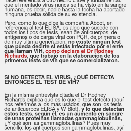
que el mentado virus nunca se ha visto en la sangre
humana, es decir, nadie hasta la fecha ha aportado
ninguna prueba sólida de su existencia.
Pero, como lo que dice la compañía Abbot, en
referencia al test ELISA, es algo que sucede con
todos los tipos de tests, sean de anticuerpos, de
antígenos o de carga viral con PCR, de primera o
de muy última generación,
no existe ningún test
que pueda decirte si estás infectado por el ente
que llaman VIH,
como declara el Dr Rodney
Richards
, que trabajó en la elaboración de los
primeros tests de vih que se comercializaron.
SI NO DETECTA EL VIRUS, ¿QUÉ DETECTA
ENTONCES EL TEST DE VIH?
En la misma entrevista citada el Dr Rodney
Richards explica qué es lo que el test detecta (aquí
nos referimos a los más usados, que son los tests
de anticuerpos ELISA y W Blot),
y lo que detectan
estos tests, según él, es un aumento en sangre
de unas proteínas llamadas gammaglobulinas,
¿Y qué son las gammaglobulinas? Pues muy
sencillo: los anticuerpos son gammaglobulinas, así