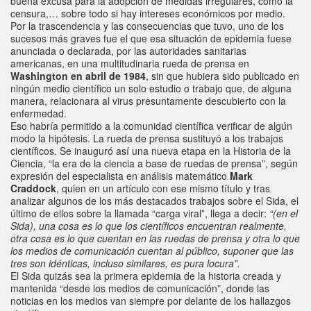
buena excusa para la adopción de medidas irregulares, como la
censura,… sobre todo si hay intereses económicos por medio.
Por la trascendencia y las consecuencias que tuvo, uno de los
sucesos más graves fue el que esa situación de epidemia fuese
anunciada o declarada, por las autoridades sanitarias
americanas, en una multitudinaria rueda de prensa en
Washington en abril de 1984
, sin que hubiera sido publicado en
ningún medio científico un solo estudio o trabajo que, de alguna
manera, relacionara al virus presuntamente descubierto con la
enfermedad.
Eso habría permitido a la comunidad científica verificar de algún
modo la hipótesis. La rueda de prensa sustituyó a los trabajos
científicos. Se inauguró así una nueva etapa en la Historia de la
Ciencia, “la era de la ciencia a base de ruedas de prensa”, según
expresión del especialista en análisis matemático
Mark
Craddock
, quien en un artículo con ese mismo título y tras
analizar algunos de los más destacados trabajos sobre el Sida, el
último de ellos sobre la llamada “carga viral”, llega a decir:
“(en el
Sida), una cosa es lo que los científicos encuentran realmente,
otra cosa es lo que cuentan en las ruedas de prensa y otra lo que
los medios de comunicación cuentan al público, suponer que las
tres son idénticas, incluso similares, es pura locura”.
El Sida quizás sea la primera epidemia de la historia creada y
mantenida “desde los medios de comunicación”, donde las
noticias en los medios van siempre por delante de los hallazgos