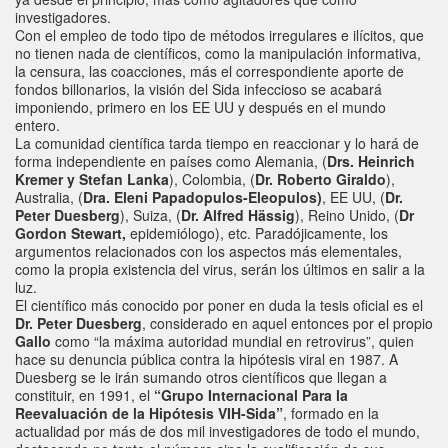
investigadores.
Con el empleo de todo tipo de métodos irregulares e ilícitos, que
no tienen nada de científicos, como la manipulación informativa,
la censura, las coacciones, más el correspondiente aporte de
fondos billonarios, la visión del Sida infeccioso se acabará
imponiendo, primero en los EE UU y después en el mundo
entero.
La comunidad científica tarda tiempo en reaccionar y lo hará de
forma independiente en países como Alemania, (
Drs. Heinrich
Kremer y Stefan Lanka
), Colombia, (
Dr. Roberto Giraldo
),
Australia, (
Dra. Eleni Papadopulos-Eleopulos)
, EE UU, (
Dr.
Peter Duesberg
), Suiza, (
Dr. Alfred Hässig
), Reino Unido, (
Dr
Gordon Stewart,
epidemiólogo), etc. Paradójicamente, los
argumentos relacionados con los aspectos más elementales,
como la propia existencia del virus, serán los últimos en salir a la
luz.
El científico más conocido por poner en duda la tesis oficial es el
Dr. Peter Duesberg
, considerado en aquel entonces por el propio
Gallo
como “la máxima autoridad mundial en retrovirus”, quien
hace su denuncia pública contra la hipótesis viral en 1987. A
Duesberg se le irán sumando otros científicos que llegan a
constituir, en 1991, el
“Grupo Internacional Para la
Reevaluación de la Hipótesis VIH-Sida”
, formado en la
actualidad por más de dos mil investigadores de todo el mundo,