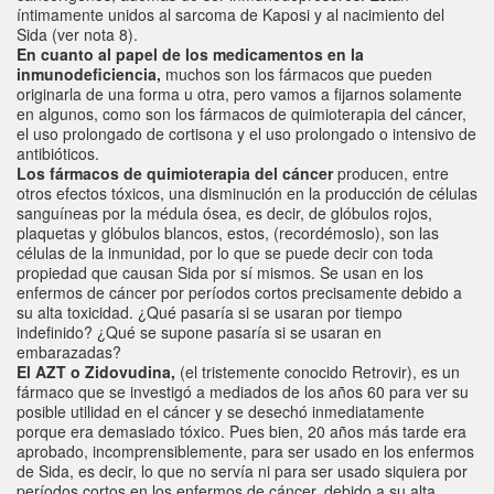
íntimamente unidos al sarcoma de Kaposi y al nacimiento del
Sida (ver nota 8).
En cuanto al papel de los medicamentos en la
inmunodeficiencia,
muchos son los fármacos que pueden
originarla de una forma u otra, pero vamos a fijarnos solamente
en algunos, como son los fármacos de quimioterapia del cáncer,
el uso prolongado de cortisona y el uso prolongado o intensivo de
antibióticos.
Los fármacos de quimioterapia del cáncer
producen, entre
otros efectos tóxicos, una disminución en la producción de células
sanguíneas por la médula ósea, es decir, de glóbulos rojos,
plaquetas y glóbulos blancos, estos, (recordémoslo), son las
células de la inmunidad, por lo que se puede decir con toda
propiedad que causan Sida por sí mismos. Se usan en los
enfermos de cáncer por períodos cortos precisamente debido a
su alta toxicidad. ¿Qué pasaría si se usaran por tiempo
indefinido? ¿Qué se supone pasaría si se usaran en
embarazadas?
El AZT o Zidovudina,
(el tristemente conocido Retrovir), es un
fármaco que se investigó a mediados de los años 60 para ver su
posible utilidad en el cáncer y se desechó inmediatamente
porque era demasiado tóxico. Pues bien, 20 años más tarde era
aprobado, incomprensiblemente, para ser usado en los enfermos
de Sida, es decir, lo que no servía ni para ser usado siquiera por
períodos cortos en los enfermos de cáncer, debido a su alta