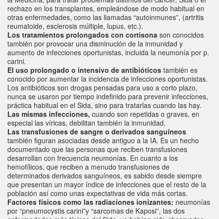
rechazo en los transplantes, empleándose de modo habitual en
otras enfermedades, como las llamadas “autoinmunes”, (artritis
reumatoide, esclerosis múltiple, lupus, etc.).
Los tratamientos prolongados con cortisona
son conocidos
también por provocar una disminución de la inmunidad y
aumento de infecciones oportunistas, incluida la neumonía por p.
carini.
El uso prolongado o intensivo de antibióticos
también es
conocido por aumentar la incidencia de infecciones oportunistas.
Los antibióticos son drogas pensadas para uso a corto plazo,
nunca se usaron por tiempo indefinido para prevenir infecciones,
práctica habitual en el Sida, sino para tratarlas cuando las hay.
Las mismas infecciones,
cuando son repetidas o graves, en
especial las víricas, debilitan también la inmunidad.
Las transfusiones de sangre o derivados sanguíneos
también figuran asociadas desde antiguo a la IA. Es un hecho
documentado que las personas que reciben transfusiones
desarrollan con frecuencia neumonías. En cuanto a los
hemofílicos, que reciben a menudo transfusiones de
determinados derivados sanguíneos, es sabido desde siempre
que presentan un mayor índice de infecciones que el resto de la
población así como unas expectativas de vida más cortas.
Factores físicos como las radiaciones ionizantes
:
neumonías
por “pneumocystis carini”y “sarcomas de Kaposi”, las dos