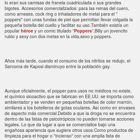
lo eran sus camisas de franela cuadriculada o sus grandes
bigotes. Accesorios comercializados: para las reinas del cuero,
como arneses, cock ring o inhaladores de metal para el "
poppers" con unas fundas de piel que permitian llevar colgada la
pequeña botella del cuello y facilitar su uso.También existía un
popular
héroe
y un comic titulado "
Poppers
",Billy un jovencito
rubio y sexy con dos metas en la vida,sexo y poppers.
Años más tarde, cuando el consumo de los nitritos se redujo, el
Sarcoma de Kaposi disminuyo entre la población gay.
Aunque oficialmente, el popper para usos no médicos no existe,
el químico sicoactivo que se fabrican en EE.UU. se importa como
ambientador y se venden en pequeñas botellas de color marrón,
similares a los botelleros de gotas oculares. Así como en envases
de aspecto más comercial.Debido a que la droga no se encuentra
dentro de las listas de psicotrópicos no pueden tomarse acciones
legales. Lo que da lugar a que se comercialice bajo una
engañosa apariencia que sugiere otros usos.Como productos de
limpieza para el hogar o "incienso" con una amplia lista de