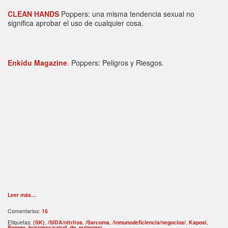
CLEAN HANDS
Poppers: una misma tendencia sexual no
significa aprobar el uso de cualquier cosa.
Enkidu Magazine
. Poppers: Peligros y Riesgos.
Leer más…
Comentarios:
16
Etiquetas:
(SK)
,
/SIDA/nitritos
,
/Sarcoma
,
/inmunodeficiencia/negocios/
,
Kaposi
,
Popper
,
business/salud
,
de
,
pulmonar