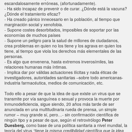
escandalosamente erróneas, (afortunadamente).
- Ha sido incapaz de prevenir o de curar. ¿Dónde está la vacuna?
¿Dónde el tratamiento eficaz?
- Ha creado pánico innecesario en la población, al tiempo que
marginación social y xenofobia.
- Supone costes desorbitados, imposibles de soportar por las
economías de muchos países
- Supone un peligro para la salud de millones de ciudadanos,
crea problemas en quien no los tiene y los agrava en quien los
tiene, al tiempo que viola los derechos más elementales de las
personas.
- Es algo que envenena, hasta extremos inverosímiles, las
relaciones humanas más íntimas.
- Implica dar por válidas actuaciones ilícitas y nada éticas de
investigadores, autoridades sanitarias –sobre todo americanas-
industria farmacéutica, medios de comunicación, etc.
Todo ello a pesar de que la idea de que existe un virus que se
transmite por vía sanguínea o sexual y provoca la muerte por
inmunodeficiencia, sigue siendo, 20 años más tarde de ser
anunciada en una multitudinaria rueda de prensa, un simple
rumor – muy grande sí, pero…- sin confirmación científica de
ningún tipo y a pesar de que, según el retrovirólogo
Peter
Duesberg,
como base de una política sanitaria a nivel mundial, la
teoría del virus
“tiene la misma credibilidad científica que la idea