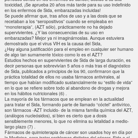
toxicidad, ¡Se aprueba 20 años más tarde para su uso indefinido
en los enfermos de Sida, embarazadas incluidas!
Se puede afirmar que, tras años de uso y a las dosis que se
recetaban a los “seropositivos” cuando se empleaba en
“monoterapia”, (AZT sólo), prácticamente no ha dejado
supervivientes. ¿Y las consecuencias de su uso en
embarazadas? Mejor ya ni imaginárnoslas. Aunque estuviera
demostrado que el virus VIH es la causa del Sida,
¿Hay alguna justificación para el empleo en cualquier ser humano
de algo tan sumamente tóxico como lo es el AZT?
Estudios hechos en supervivientes de Sida de larga duración, es
decir personas que sobrevivían 5 años o más tras el diagnóstico
de Sida, publicados a principios de los 90, confirmaron que la
práctica totalidad de ellos no usaba fármacos antivirales, al
tiempo que habían modificado sustancialmente su “estilo de vida”
en lo que se refiere sobre todo al abandono de drogas y mejora
en los hábitos nutricionales (6) .
La mayoría de los fármacos que se emplean en la actualidad
para tratar el Sida, formando parte de llamado “cóctel” antivírico,
son fármacos -AZT incluido- de la misma familia química del AZT,
(análogos nucleósidos), si bien es cierto que a dosis
sensiblemente menores, lo que no elimina su letalidad a medio-
largo plazo (7) .
Fármacos de quimioterapia de cáncer son usados hoy en día por
la Medicina, para tratar problemas distintos del cáncer, Sida o el