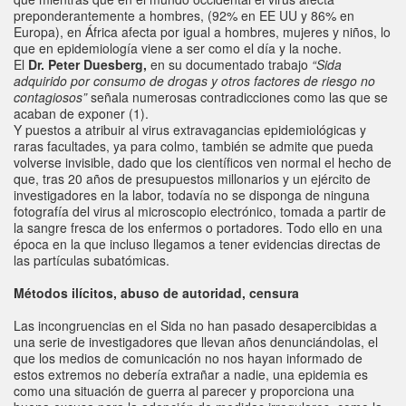
preponderantemente a hombres, (92% en EE UU y 86% en
Europa), en África afecta por igual a hombres, mujeres y niños, lo
que en epidemiología viene a ser como el día y la noche.
El
Dr. Peter Duesberg,
en su documentado trabajo
“Sida
adquirido por consumo de drogas y otros factores de riesgo no
contagiosos”
señala numerosas contradicciones como las que se
acaban de exponer (1).
Y puestos a atribuir al virus extravagancias epidemiológicas y
raras facultades, ya para colmo, también se admite que pueda
volverse invisible, dado que los científicos ven normal el hecho de
que, tras 20 años de presupuestos millonarios y un ejército de
investigadores en la labor, todavía no se disponga de ninguna
fotografía del virus al microscopio electrónico, tomada a partir de
la sangre fresca de los enfermos o portadores. Todo ello en una
época en la que incluso llegamos a tener evidencias directas de
las partículas subatómicas.
Métodos ilícitos, abuso de autoridad, censura
Las incongruencias en el Sida no han pasado desapercibidas a
una serie de investigadores que llevan años denunciándolas, el
que los medios de comunicación no nos hayan informado de
estos extremos no debería extrañar a nadie, una epidemia es
como una situación de guerra al parecer y proporciona una