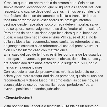
Y resulta que quien ahora habla de errores en el Sida es un
simple médico, desconocido, que ni siquiera es especialista, con
respecto a lo cual se debe decir que los méritos personales o el
“currículum” de quien únicamente se limita a transmitir lo que
toda una corriente de investigadores de prestigio intentan
decirnos desde hace años, poco o nada deben importar, salvo
que se quiera, como vulgarmente se dice, “matar al mensajero”.
Pero antes de nada, se debe dejar bien claro que el hecho de
dudar, o más bien negar, que el virus VIH cause el Sida, no le
quita validez a las recomendaciones sanitarias referentes al uso
de jeringas estériles o las referentes al uso del preservativo, si
bien en este último caso con matizaciones.
En el caso del uso de jeringas estériles por parte de los usuarios
de drogas intravenosas, por razones obvias, de hecho, su uso ya
era aconsejado diez años antes de que surgiera el VIH, por lo
menos en algunos países.
Con respecto al uso del preservativo, mientras todo esto no se
aclare y por mera tranquilidad de las personas, quizás su uso sea
recomendable y desde luego, tal como están las cosas hoy, es
aconsejable su uso por los mal llamados “portadores” para
evitar… posibles demandas judiciales.
¿Ciencia-ficción?
Vista por encima, la teoría o hipótesis VIH-Sida es un punto de