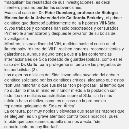
“maquillan” los resultados de sus investigaciones, es decir
mienten, para no perder las subvenciones.
Ese es el caso del
Dr. Peter Duesberg, profesor de Biología
Molecular de la Universidad de California-Berkeley
, el primer
científico que discrepó públicamente de la hipótesis VIH-Sida,
cuyos trabajos y opiniones han sido boicoteados y censurados.
Primero le amenazaron y después le privaron de su bolsa de
investigación.
Mientras, los paladines del VIH, metidos hasta el cuello en el –
llamémosle- “dinero del VIH”, reciben honores, reconocimientos y
galardones, aunque alguno tenga que ir a las conferencias
internacionales de Sida rodeado de guardaespaldas, como es el
caso del
Dr. Gallo
, para protegerse sí, pero de las preguntas de
los periodistas (3).
Los expertos oficiales del Sida llevan años huyendo del debate
científico solicitado por los científicos críticos, alegando que estos
“son una minoría” o que sus ideas “son peligrosas”, al tiempo que
no dudan lo más mínimo en infundir miedo a la población con
todo tipo de noticias catastrofistas sobre el Sida, sin la más
mínima base objetiva, como es el caso de la pretendida
“epidemia galopante de Sida en África”.
La censura, por muy nobles y elevadas que sean las razones que
se aleguen, es un grave atentado contra todos nosotros, pues
impide que conozcamos aquello que nos afecta, “sin
conocimiento no hay libertad”.