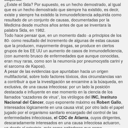
¿Existe el Sida? Por supuesto, es un hecho demostrado, al igual
que es un hecho demostrado que siempre ha existido, es decir,
existe y siempre ha existido la inmunodeficiencia adquirida como
resultado de un conjunto de causas, documentadas por la
Medicina desde muchos años antes de que se inventara la
palabra Sida, en 1982.
Todo hace pensar que, en un momento dado -a principios de los
80- como resultado del incremento de algunas de estas causas
que la producen, mayormente drogas, se produce en ciertos
grupos de los EE UU un aumento de casos de inmunodeficiencia,
(con aumento brusco de enfermedades que aunque conocidas,
eran muy raras, como son la neumonía por pneumocystis carini y
el sarcoma de Kaposi).
A pesar de las evidencias que apuntaban hacia un origen
multifactorial, sobre todo factores tóxicos, dos circunstancias van
a contribuir a que la investigación se encamine a la búsqueda, en
exclusiva, de una causa infecciosa: por un lado la posición
destacada e influyente en ese momento en la ciencia de los
llamados “cazadores de virus”, los virólogos del
INC, Instituto
Nacional del Cáncer
, cuyo exponente máximo es
Robert Gallo
,
interesados lógicamente en una causa viral; por otro lado el papel
jugado por el organismo sanitario encargado del control de las
enfermedades infecciosas,
el CDC de Atlanta
, cuyos dirigentes,
descaradamente interesados en una causa infecciosa actuaron,
ya desde el principio, más como agitadores que como