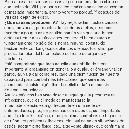
Pero a pesar de ser sus causas algo documentado, lo cierto es
que, antes del VIH, por parte de los médicos no se les concedían
demasiada importancia, pronto veremos porqué. Y después del
VIH casi dejan de existir.
¿Qué causas producen IA?
Hay registradas muchas causas
que la provocan, pero antes de referirnos a ellas, debemos
recordar algo que es de sentido común y es que una buena
defensa frente a las infecciones requiere el buen estado o
funcionamiento no sólo del sistema inmune, constituido
básicamente por los glóbulos blancos o leucocitos, sino que
precisa también del buen estado del resto de órganos y
funciones.
Está comprobado que todo aquello que debilite de modo
importante al organismo en general o a cualquier órgano vital en
particular, va a dar como resultado una disminución de nuestra
capacidad para combatir las infecciones, que será más
acentuada si existe algún tipo de déficit o daño en nuestro
sistema inmunológico.
Así, los médicos han visto desde antiguo que la presencia de
infecciones, que es el modo de manifestarse la
inmunodeficiencia, es algo frecuente en una serie de
enfermedades, p. e., en personas con diabetes, con importante
anemia, cirrosis hepática, otros problemas crónicos de hígado o
de riñón, en problemas tiroideos, etc., así como en situaciones de
estrés, agotamiento físico, etc., algo –esto último- que confirma la