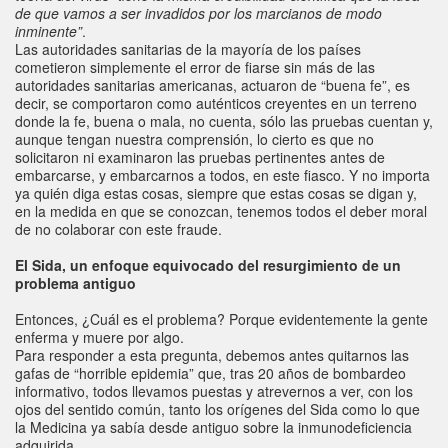
de que vamos a ser invadidos por los marcianos de modo
inminente”
.
Las autoridades sanitarias de la mayoría de los países
cometieron simplemente el error de fiarse sin más de las
autoridades sanitarias americanas, actuaron de “buena fe”, es
decir, se comportaron como auténticos creyentes en un terreno
donde la fe, buena o mala, no cuenta, sólo las pruebas cuentan y,
aunque tengan nuestra comprensión, lo cierto es que no
solicitaron ni examinaron las pruebas pertinentes antes de
embarcarse, y embarcarnos a todos, en este fiasco. Y no importa
ya quién diga estas cosas, siempre que estas cosas se digan y,
en la medida en que se conozcan, tenemos todos el deber moral
de no colaborar con este fraude.
El Sida, un enfoque equivocado del resurgimiento de un
problema antiguo
Entonces, ¿Cuál es el problema? Porque evidentemente la gente
enferma y muere por algo.
Para responder a esta pregunta, debemos antes quitarnos las
gafas de “horrible epidemia” que, tras 20 años de bombardeo
informativo, todos llevamos puestas y atrevernos a ver, con los
ojos del sentido común, tanto los orígenes del Sida como lo que
la Medicina ya sabía desde antiguo sobre la inmunodeficiencia
adquirida.