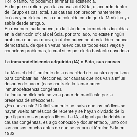
Por lo tanto, no podemos afirmar su existencia.
En lo que se refiere ya a las causas del Sida, el acuerdo dentro
del Grupo es casi total, sus causas son predominantemente
tóxicas y nutricionales, lo que coincide con lo que la Medicina ya
sabía desde antiguo.
En resumen, nada nuevo, en la lista de enfermedades incluidas
en la definición oficial del Sida, por otro lado, no existe ningún
problema que sea nuevo, lo único nuevo aquí es la idea, nunca
demostrada, de que un virus nuevo causa todos esos viejos y
conocidos problemas, lo cual sí es por cierto bastante novedoso.
La inmunodeficiencia adquirida (IA) o Sida, sus causas
La IA es el debilitamiento de la capacidad de nuestro organismo
para combatir las infecciones, por causas que nos van a influir
después de nacer, (caso contrario la llamaríamos
inmunodeficiencia congénita).
La inmunodeficiencia se va a poner de manifiesto por la
presencia de infecciones.
¿Es nuevo esto? Definitivamente no, salvo que los médicos se
hayan vuelto amnésicos de repente y se hayan olvidado de lo
que figura en sus propios libros. La IA, al igual que la debida a
causas congénitas, es algo conocido y documentado, junto con
sus causas, mucho antes de que se creara el término Sida en
1982.