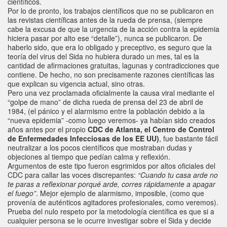
científicos.
Por lo de pronto, los trabajos científicos que no se publicaron en
las revistas científicas antes de la rueda de prensa, (siempre
cabe la excusa de que la urgencia de la acción contra la epidemia
hiciera pasar por alto ese “detalle”), nunca se publicaron. De
haberlo sido, que era lo obligado y preceptivo, es seguro que la
teoría del virus del Sida no hubiera durado un mes, tal es la
cantidad de afirmaciones gratuitas, lagunas y contradicciones que
contiene. De hecho, no son precisamente razones científicas las
que explican su vigencia actual, sino otras.
Pero una vez proclamada oficialmente la causa viral mediante el
“golpe de mano” de dicha rueda de prensa del 23 de abril de
1984, (el pánico y el alarmismo entre la población debido a la
“nueva epidemia” -como luego veremos- ya habían sido creados
años antes por el propio
CDC de Atlanta, el Centro de Control
de Enfermedades Infecciosas de los EE UU)
, fue bastante fácil
neutralizar a los pocos científicos que mostraban dudas y
objeciones al tiempo que pedían calma y reflexión.
Argumentos de este tipo fueron esgrimidos por altos oficiales del
CDC para callar las voces discrepantes:
“Cuando tu casa arde no
te paras a reflexionar porqué arde, corres rápidamente a apagar
el fuego”
. Mejor ejemplo de alarmismo, imposible, (como que
provenía de auténticos agitadores profesionales, como veremos).
Prueba del nulo respeto por la metodología científica es que si a
cualquier persona se le ocurre investigar sobre el Sida y decide