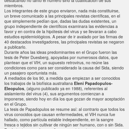
destacando no tanto el número sino la cualificación de sus
miembros.
Los integrantes de este grupo enviaron, nada más constituirse,
un breve comunicado a las principales revistas científicas, en el
que simplemente pedían que, dadas las dudas existentes, un
grupo independiente de científicos examinara las evidencias a
favor y en contra de la hipótesis del virus y se llevaran a cabo
estudios epidemiológicos. A pesar de ir avalado por las firmas de
40 destacados investigadores, las principales revistas se negaron
a publicarlo.
Durante años las ideas predominantes en el Grupo fueron las
tesis de Peter Duesberg, apoyadas por numerosos datos, que
plantean que el VIH, un supuesto retrovirus, no reúne las
condiciones como para ser considerado la causa del Sida, siendo
un pasajero oportunista más.
A mediados de los 90, a medida que empiezan a ser conocidos
los trabajos de la biofísica australiana
Eleni Papadopulos-
Eleopulos
, (alguno publicado ya en 1988), referentes al
aislamiento del virus (4), sus argumentos comienzan a
imponerse, siendo hoy en día los que gozan de mayor aceptación
en el Grupo.
La tesis de Papadopulos se resume así: al contrario que todos los
virus conocidos que causan enfermedades, el VIH nunca fue
hallado, como partícula estable independiente, en la sangre
fresca o tejidos sin cultivar de ningún ser humano, con o sin Sida.