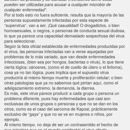
pueden ser utilizadas para acusar a cualquier microbio de
cualquier enfermedad”.
Por si todo esto no fuera suficiente, resulta que la mayoría de las
personas supuestamente infectadas por esta especie de
“supervirus”, van a ser, ¡Qué casualidad! O drogadictos, o bien
homosexuales, o negros, o personas de conducta sexual dudosa,
lo que ya parece una capacidad demasiado sospechosa del virus
para seleccionar.
Según la lista oficial establecida de enfermedades producidas por
el virus, las personas infectadas van a verse aquejadas por
problemas de lo más variado, que van desde enfermedades
infecciosas, (bien sea por hongos, bacterias o virus), lo que tiene
cierta lógica; cánceres, (como el de cuello de útero o el linfoma),
cosa ya no tan lógica, pues implica que el supuesto virus
produciría al mismo tiempo muerte y proliferación celular; o bien
otras patologías que ya no sabemos qué pintan aquí, como el
adelgazamiento extremo, la demencia, la diarrea.
Es más, este virus parece producir a cada grupo o persona un
problema diferente, pues hay enfermedades que casi son
exclusivas de unos grupos o personas y que no se dan en los
otros, como es el caso del sarcoma de Kaposi, prácticamente
exclusivo de “gays” y que no se ve en mujeres o niños, por
ejemplo.
Al mismo tiempo, no deja de ser un contrasentido el hecho de
que mientras que en el mundo occidental el virus afecta