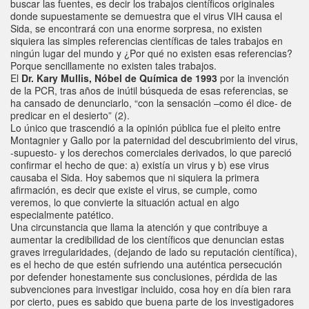
buscar las fuentes, es decir los trabajos científicos originales
donde supuestamente se demuestra que el virus VIH causa el
Sida, se encontrará con una enorme sorpresa, no existen
siquiera las simples referencias científicas de tales trabajos en
ningún lugar del mundo y ¿Por qué no existen esas referencias?
Porque sencillamente no existen tales trabajos.
El
Dr. Kary Mullis, Nóbel de Química de 1993
por la invención
de la PCR, tras años de inútil búsqueda de esas referencias, se
ha cansado de denunciarlo, “con la sensación –como él dice- de
predicar en el desierto” (2).
Lo único que trascendió a la opinión pública fue el pleito entre
Montagnier y Gallo por la paternidad del descubrimiento del virus,
-supuesto- y los derechos comerciales derivados, lo que pareció
confirmar el hecho de que: a) existía un virus y b) ese virus
causaba el Sida. Hoy sabemos que ni siquiera la primera
afirmación, es decir que existe el virus, se cumple, como
veremos, lo que convierte la situación actual en algo
especialmente patético.
Una circunstancia que llama la atención y que contribuye a
aumentar la credibilidad de los científicos que denuncian estas
graves irregularidades, (dejando de lado su reputación científica),
es el hecho de que estén sufriendo una auténtica persecución
por defender honestamente sus conclusiones, pérdida de las
subvenciones para investigar incluido, cosa hoy en día bien rara
por cierto, pues es sabido que buena parte de los investigadores