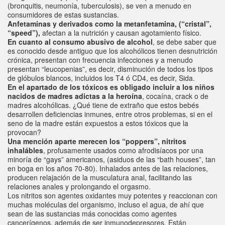
(bronquitis, neumonía, tuberculosis), se ven a menudo en
consumidores de estas sustancias.
Anfetaminas y derivados como la metanfetamina, (“cristal”,
“speed”),
afectan a la nutrición y causan agotamiento físico.
En cuanto al consumo abusivo de alcohol
, se debe saber que
es conocido desde antiguo que los alcohólicos tienen desnutrición
crónica, presentan con frecuencia infecciones y a menudo
presentan “leucopenias”, es decir, disminución de todos los tipos
de glóbulos blancos, incluidos los T4 ó CD4, es decir, Sida.
En el apartado de los tóxicos es obligado incluir a los niños
nacidos de madres adictas a la heroína
, cocaína, crack o de
madres alcohólicas. ¿Qué tiene de extraño que estos bebés
desarrollen deficiencias inmunes, entre otros problemas, si en el
seno de la madre están expuestos a estos tóxicos que la
provocan?
Una mención aparte merecen los “poppers”, nitritos
inhalábles
, profusamente usados como afrodisíacos por una
minoría de “gays” americanos, (asiduos de las “bath houses”, tan
en boga en los años 70-80). Inhalados antes de las relaciones,
producen relajación de la musculatura anal, facilitando las
relaciones anales y prolongando el orgasmo.
Los nitritos son agentes oxidantes muy potentes y reaccionan con
muchas moléculas del organismo, incluso el agua, de ahí que
sean de las sustancias más conocidas como agentes
cancerígenos, además de ser inmunodepresores. Están