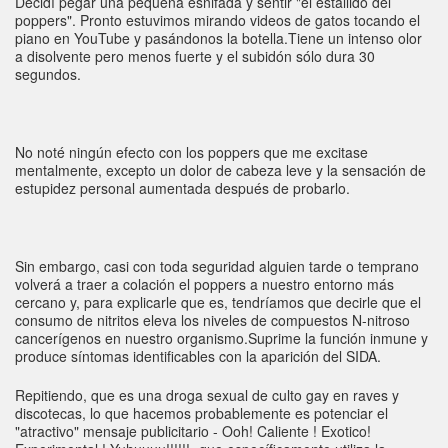
Decidí pegar una pequeña esnifada y sentir "el estallido del
poppers". Pronto estuvimos mirando videos de gatos tocando el
piano en YouTube y pasándonos la botella.Tiene un intenso olor
a disolvente pero menos fuerte y el subidón sólo dura 30
segundos.
No noté ningún efecto con los poppers que me excitase
mentalmente, excepto un dolor de cabeza leve y la sensación de
estupidez personal aumentada después de probarlo.
Sin embargo, casi con toda seguridad alguien tarde o temprano
volverá a traer a colación el poppers a nuestro entorno más
cercano y, para explicarle que es, tendríamos que decirle que el
consumo de nitritos eleva los niveles de compuestos N-nitroso
cancerígenos en nuestro organismo.Suprime la función inmune y
produce síntomas identificables con la aparición del SIDA.
Repitiendo, que es una droga sexual de culto gay en raves y
discotecas, lo que hacemos probablemente es potenciar el
"atractivo" mensaje publicitario - Ooh! Caliente ! Exotico!