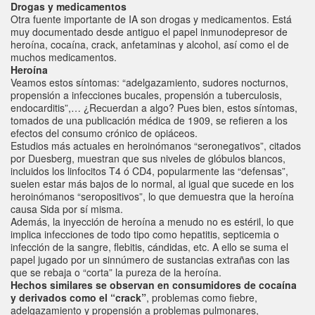
Drogas y medicamentos
Otra fuente importante de IA son drogas y medicamentos. Está
muy documentado desde antiguo el papel inmunodepresor de
heroína, cocaína, crack, anfetaminas y alcohol, así como el de
muchos medicamentos.
Heroína
Veamos estos síntomas: “adelgazamiento, sudores nocturnos,
propensión a infecciones bucales, propensión a tuberculosis,
endocarditis”,… ¿Recuerdan a algo? Pues bien, estos síntomas,
tomados de una publicación médica de 1909, se refieren a los
efectos del consumo crónico de opiáceos.
Estudios más actuales en heroinómanos “seronegativos”, citados
por Duesberg, muestran que sus niveles de glóbulos blancos,
incluidos los linfocitos T4 ó CD4, popularmente las “defensas”,
suelen estar más bajos de lo normal, al igual que sucede en los
heroinómanos “seropositivos”, lo que demuestra que la heroína
causa Sida por sí misma.
Además, la inyección de heroína a menudo no es estéril, lo que
implica infecciones de todo tipo como hepatitis, septicemia o
infección de la sangre, flebitis, cándidas, etc. A ello se suma el
papel jugado por un sinnúmero de sustancias extrañas con las
que se rebaja o “corta” la pureza de la heroína.
Hechos similares se observan en consumidores de cocaína
y derivados como el “crack”
, problemas como fiebre,
adelgazamiento y propensión a problemas pulmonares,