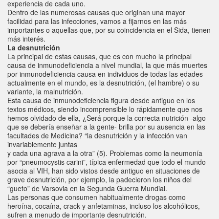
experiencia de cada uno.
Dentro de las numerosas causas que originan una mayor
facilidad para las infecciones, vamos a fijarnos en las más
importantes o aquellas que, por su coincidencia en el Sida, tienen
más interés.
La desnutrición
La principal de estas causas, que es con mucho la principal
causa de inmunodeficiencia a nivel mundial, la que más muertes
por inmunodeficiencia causa en individuos de todas las edades
actualmente en el mundo, es la desnutrición, (el hambre) o su
variante, la malnutrición.
Esta causa de inmunodeficiencia figura desde antiguo en los
textos médicos, siendo incomprensible lo rápidamente que nos
hemos olvidado de ella, ¿Será porque la correcta nutrición -algo
que se debería enseñar a la gente- brilla por su ausencia en las
facultades de Medicina? “la desnutrición y la infección van
invariablemente juntas
y cada una agrava a la otra” (5). Problemas como la neumonía
por “pneumocystis carini”, típica enfermedad que todo el mundo
asocia al VIH, han sido vistos desde antiguo en situaciones de
grave desnutrición, por ejemplo, la padecieron los niños del
“gueto” de Varsovia en la Segunda Guerra Mundial.
Las personas que consumen habitualmente drogas como
heroína, cocaína, crack y anfetaminas, incluso los alcohólicos,
sufren a menudo de importante desnutrición.