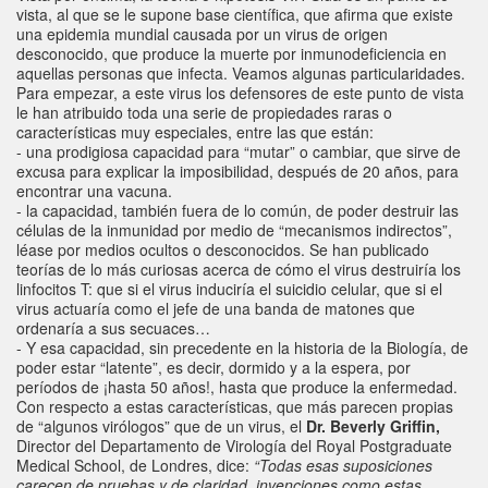
vista, al que se le supone base científica, que afirma que existe
una epidemia mundial causada por un virus de origen
desconocido, que produce la muerte por inmunodeficiencia en
aquellas personas que infecta. Veamos algunas particularidades.
Para empezar, a este virus los defensores de este punto de vista
le han atribuido toda una serie de propiedades raras o
características muy especiales, entre las que están:
- una prodigiosa capacidad para “mutar” o cambiar, que sirve de
excusa para explicar la imposibilidad, después de 20 años, para
encontrar una vacuna.
- la capacidad, también fuera de lo común, de poder destruir las
células de la inmunidad por medio de “mecanismos indirectos”,
léase por medios ocultos o desconocidos. Se han publicado
teorías de lo más curiosas acerca de cómo el virus destruiría los
linfocitos T: que si el virus induciría el suicidio celular, que si el
virus actuaría como el jefe de una banda de matones que
ordenaría a sus secuaces…
- Y esa capacidad, sin precedente en la historia de la Biología, de
poder estar “latente”, es decir, dormido y a la espera, por
períodos de ¡hasta 50 años!, hasta que produce la enfermedad.
Con respecto a estas características, que más parecen propias
de “algunos virólogos” que de un virus, el
Dr. Beverly Griffin,
Director del Departamento de Virología del Royal Postgraduate
Medical School, de Londres, dice:
“Todas esas suposiciones
carecen de pruebas y de claridad, invenciones como estas